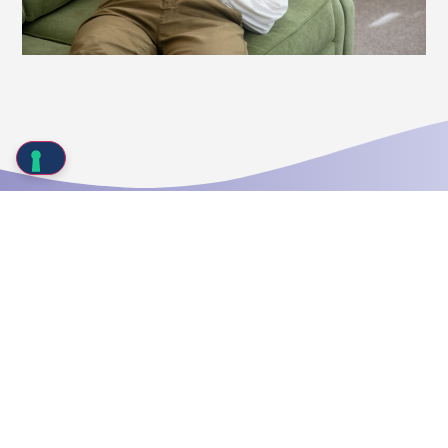
L'aiuto dei professionisti della
salute
Con candida e vaginosi batteriche le hai provate
davvero tutte e ormai ti sei arresa?
Contatta il
nostro
e chiedi loro un
team di specialiste
consiglio. Riceverai il supporto di esperte