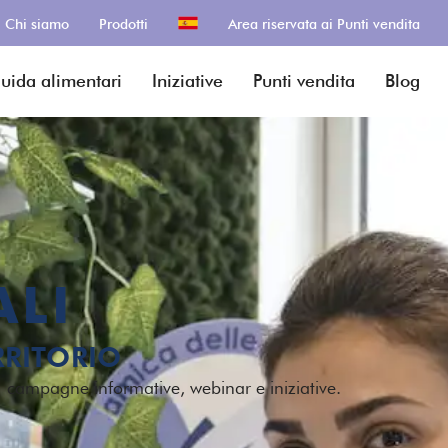
Chi siamo
Prodotti
Area riservata ai Punti vendita
guida alimentari
Iniziative
Punti vendita
Blog
ALI
RRITORIO
: campagne informative, webinar e iniziative.