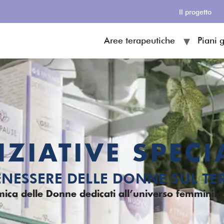
Il progetto
Aree terapeutiche
Piani 
IZIATIVE SPECI
BENESSERE DELLE DONNE SUL TE
mica delle Donne dedicati all’universo femminile